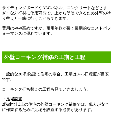
サイディングボードや
ALC
パネル、コンクリートなどさま
ざまな外壁材に使用可能で、上から塗装できるため外壁の塗
り替えと一緒に行うこともできます。
費用はやや高めですが、耐用年数が長く長期的なコストパフ
ォーマンスに優れています。
外壁コーキング補修の工期と工程
一般的な
30
坪
2
階建て住宅の場合、工期は
3
～
5
日程度が目安
です。
コーキング打ち替えの工程も見ていきましょう。
・足場設置
2
階建て以上の住宅の外壁コーキング補修では、職人が安全
に作業するために足場を設置する必要があります。