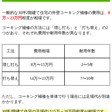
一般的な
30
坪
2
階建て住宅の外壁コーキング補修の費用は、
8
万～23
万円
程度が相場です。
コーキング補修の方法には「増し打ち」と「打ち替え」の
2
つがあり、それぞれ費用や耐用年数が異なります。
工法
費用相場
耐用年数
増し打ち
8
万
〜
15
万円
2
〜
5
年
打ち替え
14
万
〜
23
万円
7
〜
10
年
ただし、コーキング補修を単体で行う場合には足場代が別途
かかります。
30坪2階建て住宅の足場代は15万～20
万円程度が相場です。