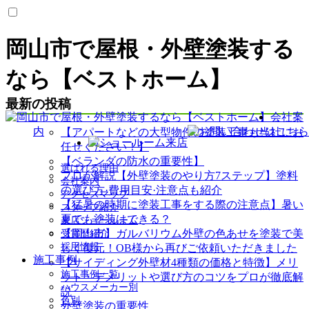
岡山市で屋根・外壁塗装する
なら【ベストホーム】
最新の投稿
会社案
内
【アパートなどの大型物件の塗装工事も当社にお
任せください！】
【ベランダの防水の重要性】
選ばれる理由
プロが解説【外壁塗装のやり方7ステップ】塗料
会社案内
の選び方·費用目安·注意点も紹介
アクセスマップ
【猛暑の時期に塗装工事をする際の注意点】暑い
スタッフ紹介
夏でも塗装はできる？
来店ショールーム
【岡山市】ガルバリウム外壁の色あせを塗装で美
受賞歴紹介
採用情報
しく復元！OB様から再びご依頼いただきました
施工事例
【サイディング外壁材4種類の価格と特徴】メリ
施工事例一覧
ット・デメリットや選び方のコツをプロが徹底解
ハウスメーカー別
説
色別
外壁塗装の重要性