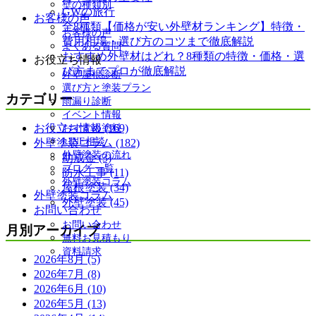
壁の種類別
GWの旅行
お客様の声
全8種類【価格が安い外壁材ランキング】特徴・
お客様の声
費用相場・選び方のコツまで徹底解説
よくある質問
おすすめ外壁材はどれ？8種類の特徴・価格・選
お役立ち情報
び方までプロが徹底解説
外壁屋根診断
選び方と塗装プラン
カテゴリー
雨漏り診断
イベント情報
お役立ち情報 (169)
おすすめ塗料
LINE相談
外壁塗装コラム (182)
外壁塗装の流れ
助成金 (3)
ブログ 一覧
防水工事 (11)
外壁塗装コラム
屋根塗装 (34)
外壁塗装コラム
外壁塗装 (45)
お問い合わせ
お問い合わせ
月別アーカイブ
無料お見積もり
資料請求
2026年8月 (5)
2026年7月 (8)
2026年6月 (10)
2026年5月 (13)