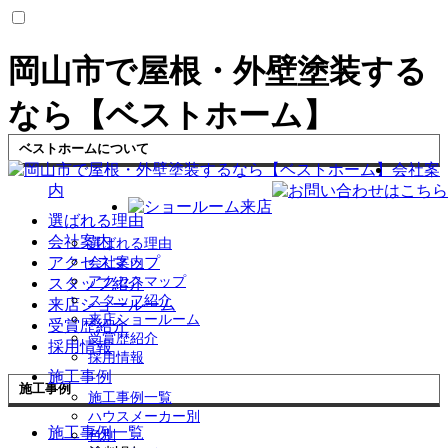
岡山市で屋根・外壁塗装する
なら【ベストホーム】
ベストホームについて
会社案
内
選ばれる理由
会社案内
選ばれる理由
アクセスマップ
会社案内
アクセスマップ
スタッフ紹介
スタッフ紹介
来店ショールーム
来店ショールーム
受賞歴紹介
受賞歴紹介
採用情報
採用情報
施工事例
施工事例
施工事例一覧
ハウスメーカー別
施工事例一覧
色別