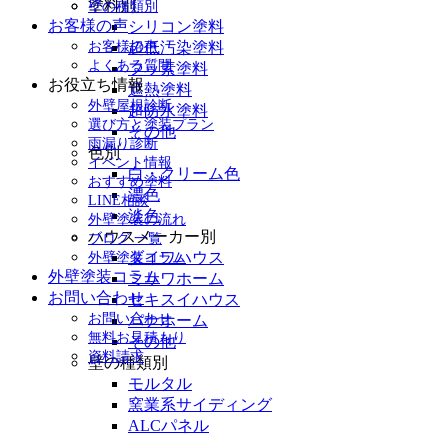
塗料別
壁の種類別
お客様の声
シリコン塗料
超低汚染塗料
お客様の声
よくある質問
フッ素塗料
お役立ち情報
遮熱塗料
外壁屋根診断
超防水塗料
選び方と塗装プラン
その他
雨漏り診断
色別
イベント情報
白・クリーム色
おすすめ塗料
濃色
LINE相談
淡色
外壁塗装の流れ
ハウスメーカー別
ブログ 一覧
ダイワハウス
外壁塗装コラム
外壁塗装コラム
ミサワホーム
お問い合わせ
セキスイハウス
お問い合わせ
パナホーム
無料お見積もり
その他
資料請求
壁の種類別
モルタル
窯業系サイディング
ALCパネル