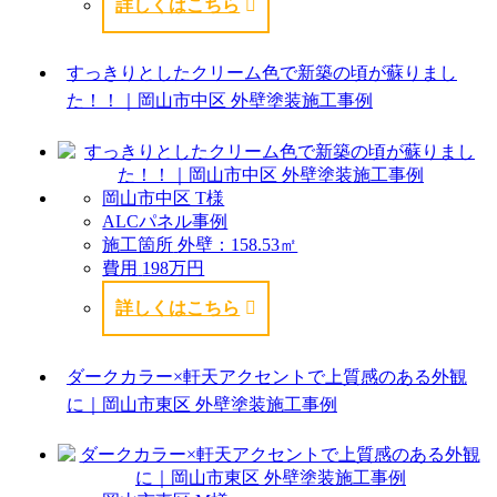
詳しくはこちら
すっきりとしたクリーム色で新築の頃が蘇りまし
た！！｜岡山市中区 外壁塗装施工事例
岡山市中区 T様
ALCパネル事例
施工箇所
外壁：158.53㎡
費用
198万円
詳しくはこちら
ダークカラー×軒天アクセントで上質感のある外観
に｜岡山市東区 外壁塗装施工事例