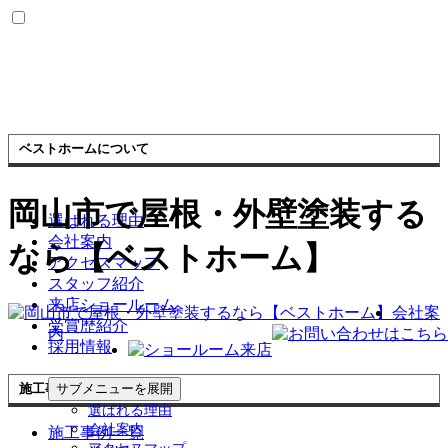
ベストホームについて
岡山市で屋根・外壁塗装する
選ばれる理由
会社案内
なら【ベストホーム】
アクセスマップ
スタッフ紹介
来店ショールーム
会社案
受賞歴紹介
内
採用情報
施工事例
サブメニューを展開
選ばれる理由
会社案内
施工事例一覧