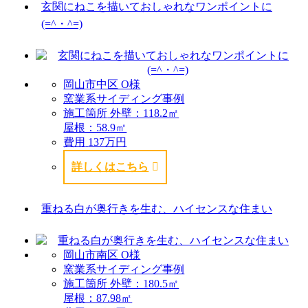
玄関にねこを描いておしゃれなワンポイントに
(=^・^=)
岡山市中区 O様
窯業系サイディング事例
施工箇所
外壁：118.2㎡
屋根：58.9㎡
費用
137万円
詳しくはこちら
重ねる白が奥行きを生む、ハイセンスな住まい
岡山市南区 O様
窯業系サイディング事例
施工箇所
外壁：180.5㎡
屋根：87.98㎡