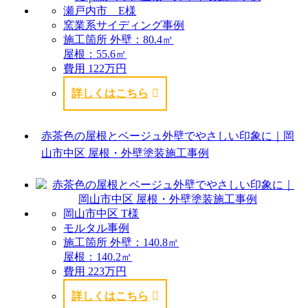
瀬戸内市 E様
窯業系サイディング事例
施工箇所
外壁：80.4㎡
屋根：55.6㎡
費用
122万円
詳しくはこちら
赤茶色の屋根とベージュ外壁でやさしい印象に｜岡
山市中区 屋根・外壁塗装施工事例
岡山市中区 T様
モルタル事例
施工箇所
外壁：140.8㎡
屋根：140.2㎡
費用
223万円
詳しくはこちら