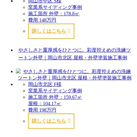
岡山市中区 S様
窯業系サイディング事例
施工箇所
外壁：178.8㎡
費用
148万円
詳しくはこちら
やさしさと重厚感をひとつに。彩度控えめの洗練ツ
ートン外壁｜岡山市北区 屋根・外壁塗装施工事例
岡山市北区 F様
窯業系サイディング事例
施工箇所
外壁：159.67㎡
屋根：104.17㎡
費用
198万円
詳しくはこちら