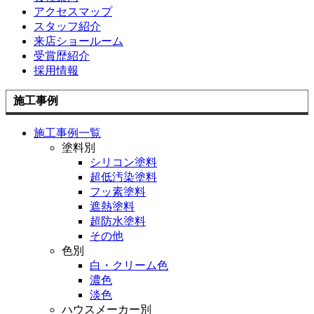
アクセスマップ
スタッフ紹介
来店ショールーム
受賞歴紹介
採用情報
施工事例
施工事例一覧
塗料別
シリコン塗料
超低汚染塗料
フッ素塗料
遮熱塗料
超防水塗料
その他
色別
白・クリーム色
濃色
淡色
ハウスメーカー別