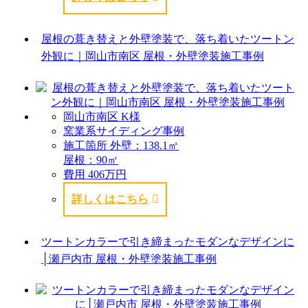
屋根の葺き替えと外壁塗装で、落ち着いたツートン
外観に｜岡山市南区 屋根・外壁塗装施工事例
岡山市南区 K様
窯業系サイディング事例
施工箇所
外壁：138.1㎡
屋根：90㎡
費用
406万円
詳しくはこちら
ツートンカラーで引き締まったモダンなデザインに
│瀬戸内市 屋根・外壁塗装施工事例