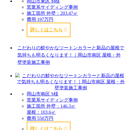
岡山市東区 M様
窯業系サイディング事例
施工箇所
外壁：203.47㎡
費用
197万円
詳しくはこちら
こだわりの鮮やかなツートンカラーと新品の屋根で
気持ちも明るくなります！｜岡山市南区 屋根・外
壁塗装施工事例
岡山市南区 S様
窯業系サイディング事例
施工箇所
外壁：146.3㎡
屋根：103.6㎡
費用
550万円
詳しくはこちら