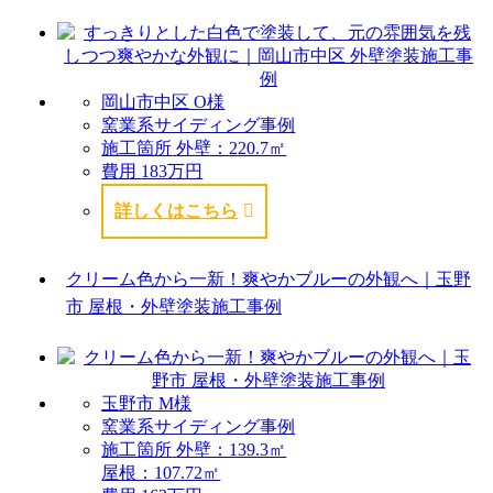
岡山市中区 O様
窯業系サイディング事例
施工箇所
外壁：220.7㎡
費用
183万円
詳しくはこちら
クリーム色から一新！爽やかブルーの外観へ｜玉野
市 屋根・外壁塗装施工事例
玉野市 M様
窯業系サイディング事例
施工箇所
外壁：139.3㎡
屋根：107.72㎡