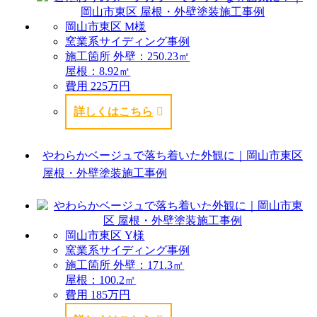
岡山市東区 M様
窯業系サイディング事例
施工箇所
外壁：250.23㎡
屋根：8.92㎡
費用
225万円
詳しくはこちら
やわらかベージュで落ち着いた外観に｜岡山市東区
屋根・外壁塗装施工事例
岡山市東区 Y様
窯業系サイディング事例
施工箇所
外壁：171.3㎡
屋根：100.2㎡
費用
185万円