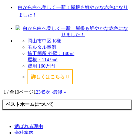
白から白へ美しく一新！屋根も鮮やかな赤色になり
ました！
岡山市中区 K様
モルタル事例
施工箇所
外壁：140㎡
屋根：114.9㎡
費用
160万円
詳しくはこちら
1 / 全10ページ
1
2
3
4
5
次 ›
最後 »
ベストホームについて
選ばれる理由
会社案内