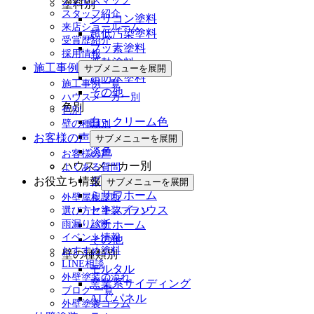
アクセスマップ
塗料別
スタッフ紹介
シリコン塗料
来店ショールーム
超低汚染塗料
受賞歴紹介
フッ素塗料
採用情報
遮熱塗料
施工事例
サブメニューを展開
超防水塗料
施工事例一覧
その他
ハウスメーカー別
色別
色別
白・クリーム色
壁の種類別
濃色
お客様の声
サブメニューを展開
淡色
お客様の声
ハウスメーカー別
よくある質問
ダイワハウス
お役立ち情報
サブメニューを展開
ミサワホーム
外壁屋根診断
セキスイハウス
選び方と塗装プラン
パナホーム
雨漏り診断
イベント情報
その他
おすすめ塗料
壁の種類別
LINE相談
モルタル
外壁塗装の流れ
窯業系サイディング
ブログ 一覧
ALCパネル
外壁塗装コラム