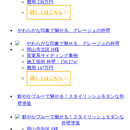
費用
236万円
詳しくはこちら
やわらかな印象で魅せる、グレージュの外壁
岡山市北区 H様
窯業系サイディング事例
施工箇所
外壁：156.17㎡
費用
147万円
詳しくはこちら
鮮やかブルーで魅せる！スタイリッシュモダンな外
壁塗装
岡山市中区 F様