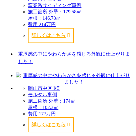
窯業系サイディング事例
施工箇所
外壁：179.58㎡
屋根：146.78㎡
費用
214万円
詳しくはこちら
重厚感の中にやわらかさを感じる外観に仕上がりま
した！
岡山市中区 I様
モルタル事例
施工箇所
外壁：174㎡
屋根：102.3㎡
費用
177万円
詳しくはこちら