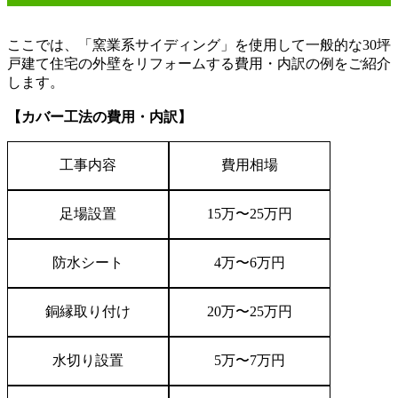
ここでは、「窯業系サイディング」を使用して一般的な
30
坪
戸建て住宅の外壁をリフォームする費用・内訳の例をご紹介
します。
【カバー工法の費用・内訳】
工事内容
費用相場
足場設置
15
万〜
25
万円
防水シート
4
万〜
6
万円
銅縁取り付け
20
万〜
25
万円
水切り設置
5
万〜
7
万円