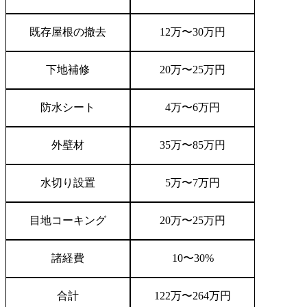
既存屋根の撤去
12
万〜
30
万円
下地補修
20
万〜
25
万円
防水シート
4
万〜
6
万円
外壁材
35
万〜
85
万円
水切り設置
5
万〜
7
万円
目地コーキング
20
万〜
25
万円
諸経費
10
〜
30%
合計
122
万〜
264
万円