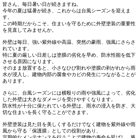
皆さん、毎日暑い日が続きますね。
今年の夏は猛暑が続き、これからは台風シーズンを迎えま
す。
この時期だからこそ、住まいを守るために外壁塗装の重要性
を見直してみませんか。
外壁は毎日、強い紫外線や高温、突然の豪雨、強風にさらさ
れています。
特に夏の厳しい日差しは塗膜の劣化を早め、防水性能を低下
させる原因になります。
そのまま放置すると、小さなひび割れや塗膜の剥がれから雨
水が浸入し、建物内部の腐食やカビの発生につながることが
あります。
さらに、台風シーズンには横殴りの雨や強風によって、劣化
した外壁は大きなダメージを受けやすくなります。
防水性が十分に保たれている外壁は、雨水の浸入を防ぎ、大
切な住まいを長く守ることができます。
外壁塗装は見た目を美しくするだけでなく建物を紫外線や雨
風から守る「保護膜」としての役割があり、
定期的なメンテナンスを行うことで建物の寿命を延ばし、将