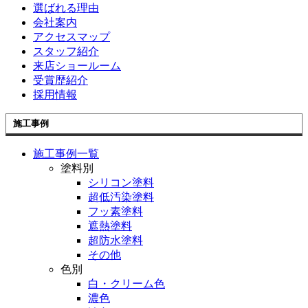
選ばれる理由
会社案内
アクセスマップ
スタッフ紹介
来店ショールーム
受賞歴紹介
採用情報
施工事例
施工事例一覧
塗料別
シリコン塗料
超低汚染塗料
フッ素塗料
遮熱塗料
超防水塗料
その他
色別
白・クリーム色
濃色