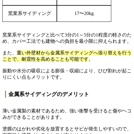
窯業系サイディング
17
〜
20kg
窯業系サイディングと比べて
3
分の
1
～
5
分の
1
程度の軽さのた
め、カバー工法でも建物への負担を最小限に抑えられます。
また、
重い外壁材から金属系サイディングへ張り替えを行う
ことで、耐震性を高めることも可能です
。
振動や水分の吸収による膨張・収縮により、ひび割れが起こ
りにくい点もメリットです。
金属系サイディングのデメリット
薄い金属製の素材であるため、強い衝撃を受けると傷やヘコ
みができることがあります。
塗膜のはがれや劣化を放置するとサビが発生しやすいので、