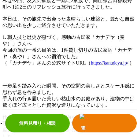
私は今回、友人の家族と一緒に2家族で、岡山県苫田郡鏡野
町へ1泊2日のリフレッシュ旅行に行ってきました。
本日は、その旅先で出会った素晴らしい建築と、豊かな自然
の思い出を少しご紹介させていただきます。
1. 職人技と歴史が息づく、感動の古民家「カナデヤ（奏
や）」さんへ
今回の旅の一番の目的は、1件貸し切りの古民家宿「カナデ
ヤ（奏や）」さんへの宿泊でした。
（「カナデヤ」さんの公式サイトURL（
https://kanadeya.jp/
）
一歩足を踏み入れた瞬間、その空間の美しさとスケール感に
思わず息を呑みました。
手入れの行き届いた美しい枯山水のお庭があり、建物の中は
驚くほど広々とした贅沢な造りになっています。
仕事柄、これまで数多くの建物やリフォーム・古民家再生の
無料見積り・相談
現場を見てきましたが、「今まで訪れた古民家の中でも、間
違いなくナンバーワン」と言えるほどの完成度と心地よさで
した。