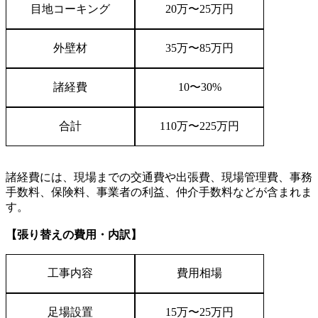
目地コーキング
20
万〜
25
万円
外壁材
35
万〜
85
万円
諸経費
10
〜
30%
合計
110
万〜
225
万円
諸経費には、現場までの交通費や出張費、現場管理費、事務
手数料、保険料、事業者の利益、仲介手数料などが含まれま
す。
【張り替えの費用・内訳】
工事内容
費用相場
足場設置
15
万〜
25
万円