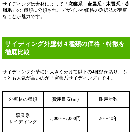
サイディングは素材によって「
窯業系・金属系・木質系・樹
脂系
」の
4
種類に分類され、デザインや価格の選択肢が豊富
なことが魅力です。
サイディング外壁材４種類の価格・特徴を
徹底比較
サイディング外壁には大きく分けて以下の
4
種類があり、も
っとも人気が高いのが「窯業系サイディング」です。
外壁材の種類
費用目安
(
㎡
)
耐用年数
窯業系
3,000
〜
7,000
円
20
〜
40
年
サイディング