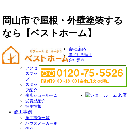
岡山市で屋根・外壁塗装する
なら【ベストホーム】
会社案内
選ばれる理由
会社案内
アクセ
スマッ
プ
スタッ
フ紹介
来店ショールーム
受賞歴紹介
採用情報
施工事例
施工事例一覧
ハウスメーカー別
色別