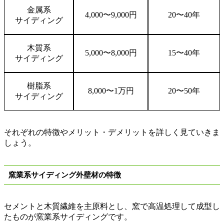
金属系
4,000
〜
9,000
円
20
〜
40
年
サイディング
木質系
5,000
〜
8,000
円
15
〜
40
年
サイディング
樹脂系
8,000
〜
1
万円
20
〜
50
年
サイディング
それぞれの特徴やメリット・デメリットを詳しく見ていきま
しょう。
窯業系サイディング外壁材の特徴
セメントと木質繊維を主原料とし、窯で高温処理して成型し
たものが窯業系サイディングです。