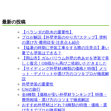
最新の投稿
【ベランダの防水の重要性】
プロが解説【外壁塗装のやり方7ステップ】塗料
の選び方·費用目安·注意点も紹介
【猛暑の時期に塗装工事をする際の注意点】暑い
夏でも塗装はできる？
【岡山市】ガルバリウム外壁の色あせを塗装で美
しく復元！OB様から再びご依頼いただきました
【サイディング外壁材4種類の価格と特徴】メリ
ット・デメリットや選び方のコツをプロが徹底解
説
外壁塗装の重要性
GWの旅行
全8種類【価格が安い外壁材ランキング】特徴・
費用相場・選び方のコツまで徹底解説
おすすめ外壁材はどれ？8種類の特徴・価格・選
び方までプロが徹底解説