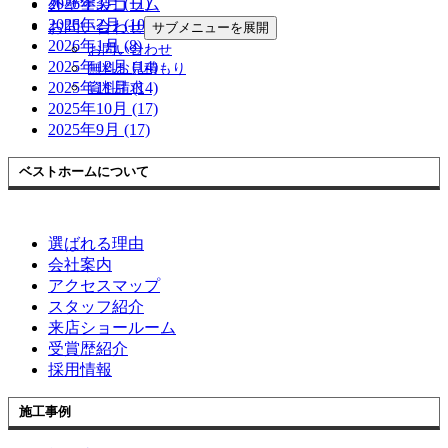
2026年3月 (11)
外壁塗装コラム
2026年2月 (10)
お問い合わせ
サブメニューを展開
2026年1月 (8)
お問い合わせ
2025年12月 (14)
無料お見積もり
2025年11月 (14)
資料請求
2025年10月 (17)
2025年9月 (17)
ベストホームについて
選ばれる理由
会社案内
アクセスマップ
スタッフ紹介
来店ショールーム
受賞歴紹介
採用情報
施工事例