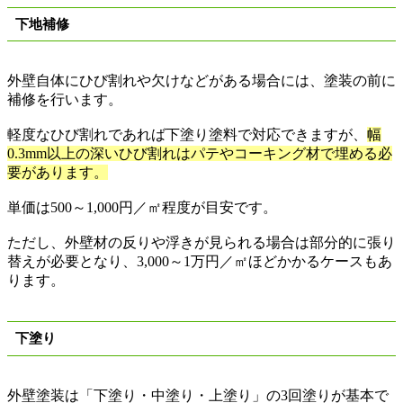
下地補修
外壁自体にひび割れや欠けなどがある場合には、塗装の前に
補修を行います。
軽度なひび割れであれば下塗り塗料で対応できますが、
幅
0.3mm
以上の深いひび割れはパテやコーキング材で埋める必
要があります。
単価は
500
～
1,000
円／㎡程度が目安です。
ただし、外壁材の反りや浮きが見られる場合は部分的に張り
替えが必要となり、
3,000
～
1
万円／㎡ほどかかるケースもあ
ります。
下塗り
外壁塗装は「下塗り・中塗り・上塗り」の
3
回塗りが基本で