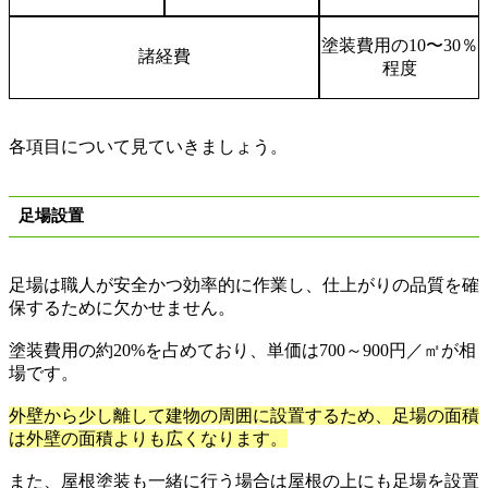
塗装費用の1
0
〜
30
％
諸経費
程度
各項目について見ていきましょう。
足場設置
足場は職人が安全かつ効率的に作業し、仕上がりの品質を確
保するために欠かせません。
塗装費用の約
20%
を占めており、単価は
700
～
900
円／㎡が相
場です。
外壁から少し離して建物の周囲に設置するため、足場の面積
は外壁の面積よりも広くなります。
また、屋根塗装も一緒に行う場合は屋根の上にも足場を設置