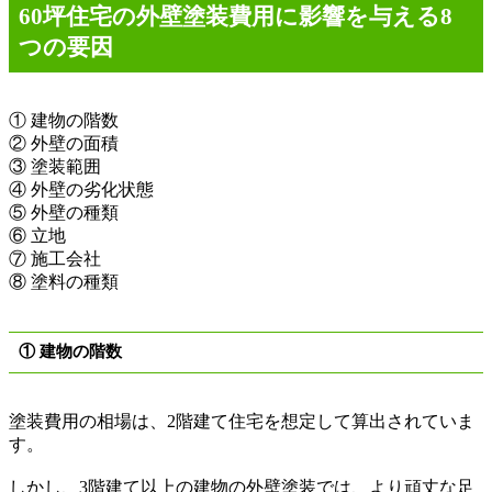
60
坪住宅の外壁塗装費用に影響を与える8
つの要因
①
建物の階数
②
外壁の面積
③
塗装範囲
④
外壁の劣化状態
⑤
外壁の種類
⑥
立地
⑦
施工会社
⑧
塗料の種類
①
建物の階数
塗装費用の相場は、
2
階建て住宅を想定して算出されていま
す。
しかし、
3
階建て以上の建物の外壁塗装では、より頑丈な足