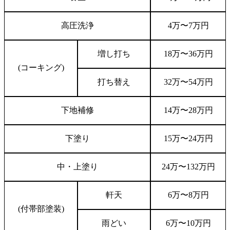
高圧洗浄
4
万
〜
7
万円
増し打ち
18
万
〜
36
万円
(
コーキング
)
打ち替え
32
万
〜
54
万円
下地補修
14
万
〜
28
万円
下塗り
15
万
〜
24
万円
中
・上塗り
24
万
〜
132
万円
軒天
6
万
〜
8
万円
(
付帯部塗装
)
雨どい
6
万
〜
10
万円