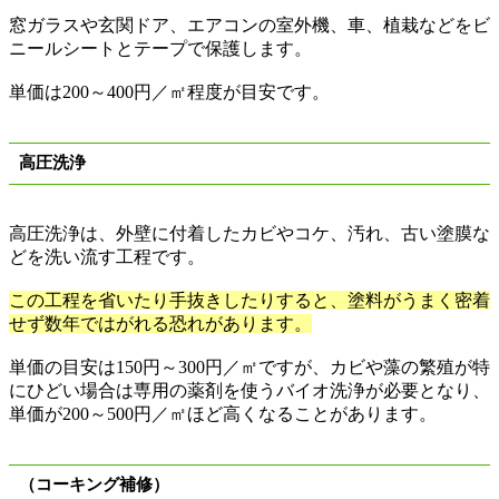
窓ガラスや玄関ドア、エアコンの室外機、車、植栽などをビ
ニールシートとテープで保護します。
単価は
200
～
400
円／㎡程度が目安です。
高圧洗浄
高圧洗浄は、外壁に付着したカビやコケ、汚れ、古い塗膜な
どを洗い流す工程です。
この工程を省いたり手抜きしたりすると、塗料がうまく密着
せず数年ではがれる恐れがあります。
単価の目安は
150
円
～
300
円／㎡ですが、カビや藻の繁殖が特
にひどい場合は専用の薬剤を使うバイオ洗浄が必要となり、
単価が
200
～
500
円／㎡ほど高くなることがあります。
（コーキング補修）