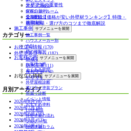
アクセスマップ
外壁塗装の重要性
スタッフ紹介
GWの旅行
来店ショールーム
受賞歴紹介
全8種類【価格が安い外壁材ランキング】特徴・
採用情報
費用相場・選び方のコツまで徹底解説
施工事例
サブメニューを展開
カテゴリー
施工事例一覧
ハウスメーカー別
色別
お役立ち情報 (170)
壁の種類別
外壁塗装コラム (182)
お客様の声
サブメニューを展開
助成金 (3)
お客様の声
防水工事 (11)
よくある質問
屋根塗装 (34)
お役立ち情報
サブメニューを展開
外壁塗装 (45)
外壁屋根診断
選び方と塗装プラン
月別アーカイブ
雨漏り診断
イベント情報
2026年8月 (6)
おすすめ塗料
2026年7月 (8)
LINE相談
2026年6月 (10)
外壁塗装の流れ
2026年5月 (13)
ブログ 一覧
2026年4月 (14)
外壁塗装コラム