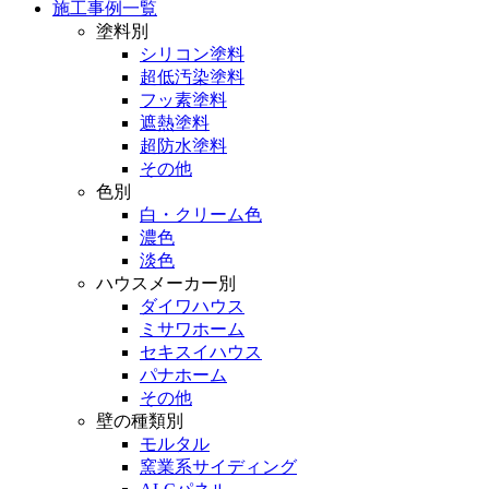
施工事例一覧
塗料別
シリコン塗料
超低汚染塗料
フッ素塗料
遮熱塗料
超防水塗料
その他
色別
白・クリーム色
濃色
淡色
ハウスメーカー別
ダイワハウス
ミサワホーム
セキスイハウス
パナホーム
その他
壁の種類別
モルタル
窯業系サイディング