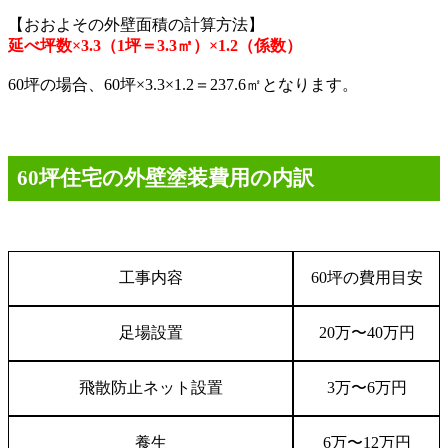
【おおよその外壁面積の計算方法】
延べ坪数×3.3（1坪＝3.3㎡）×1.2（係数）
60
坪の場合、
60
坪
×3.3×1.2
＝
237.6
㎡となります。
60
坪住宅の外壁塗装費用の内訳
工事内容
60
坪の費用目安
足場設置
20
万
〜
40
万円
飛散防止ネット設置
3
万
〜
6
万円
養生
6
万
〜
12
万円