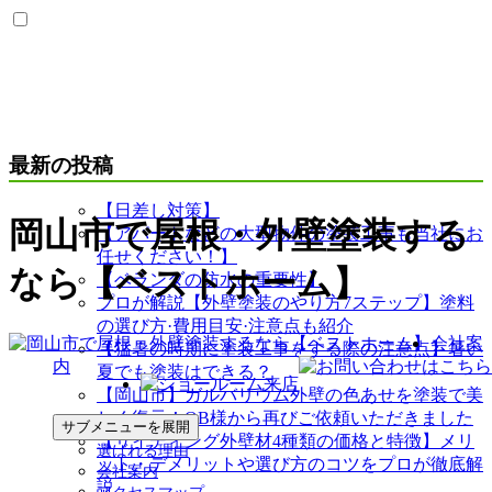
最新の投稿
【日差し対策】
岡山市で屋根・外壁塗装する
【アパートなどの大型物件の塗装工事も当社にお
任せください！】
なら【ベストホーム】
【ベランダの防水の重要性】
プロが解説【外壁塗装のやり方7ステップ】塗料
の選び方·費用目安·注意点も紹介
会社案
【猛暑の時期に塗装工事をする際の注意点】暑い
内
夏でも塗装はできる？
【岡山市】ガルバリウム外壁の色あせを塗装で美
しく復元！OB様から再びご依頼いただきました
サブメニューを展開
【サイディング外壁材4種類の価格と特徴】メリ
選ばれる理由
ット・デメリットや選び方のコツをプロが徹底解
会社案内
説