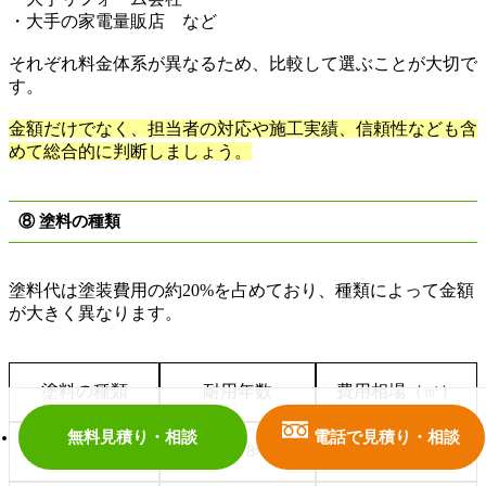
・大手の家電量販店 など
それぞれ料金体系が異なるため、比較して選ぶことが大切で
す。
金額だけでなく、担当者の対応や施工実績、信頼性なども含
めて総合的に判断しましょう。
⑧ 塗料の種類
塗料代は塗装費用の約
20%
を占めており、種類によって金額
が大きく異なります。
塗料の種類
耐用年数
費用相場（㎡）
無料見積り・相談
電話で見積り・相談
アクリル
約
3
～
8
年
1,000
～
1,800
円