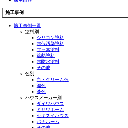
採用情報
施工事例
施工事例一覧
塗料別
シリコン塗料
超低汚染塗料
フッ素塗料
遮熱塗料
超防水塗料
その他
色別
白・クリーム色
濃色
淡色
ハウスメーカー別
ダイワハウス
ミサワホーム
セキスイハウス
パナホーム
その他