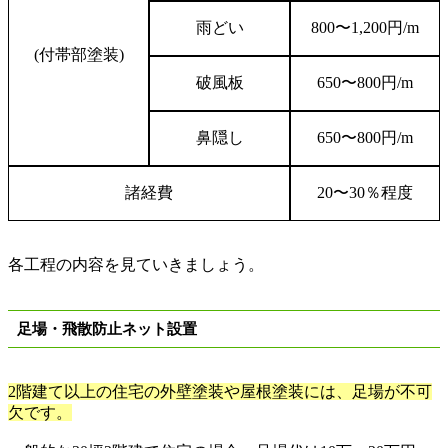
雨どい
800
〜
1,200
円
/m
(
付帯部塗装
)
破風板
650
〜
800
円
/m
鼻隠し
650
〜
800
円
/m
諸経費
20
〜
30
％程度
各工程の内容を見ていきましょう。
足場・飛散防止ネット設置
2
階建て以上の住宅の外壁塗装や屋根塗装には、足場が不可
欠です。