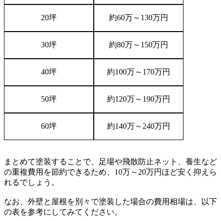
20
坪
約
60
万～
130
万円
30
坪
約
80
万～
150
万円
40
坪
約
100
万～
170
万円
50
坪
約
120
万～
190
万円
60
坪
約
140
万～
240
万円
まとめて塗装することで、足場や飛散防止ネット、養生など
の重複費用を節約できるため、10万～20万円ほど安く抑えら
れるでしょう。
なお、外壁と屋根を別々で塗装した場合の費用相場は、以下
の表を参考にしてみてください。