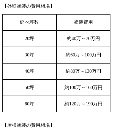
【外壁塗装の費用相場】
延べ坪数
塗装費用
20
坪
約
40
万～
70
万円
30
坪
約
60
万～
100
万円
40
坪
約
80
万～
130
万円
50
坪
約
100
万～
160
万円
60
坪
約
120
万～
190
万円
【屋根塗装の費用相場】