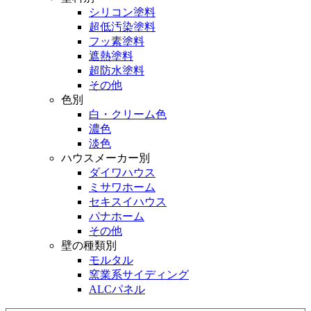
シリコン塗料
超低汚染塗料
フッ素塗料
遮熱塗料
超防水塗料
その他
色別
白・クリーム色
濃色
淡色
ハウスメーカー別
ダイワハウス
ミサワホーム
セキスイハウス
パナホーム
その他
壁の種類別
モルタル
窯業系サイディング
ALCパネル