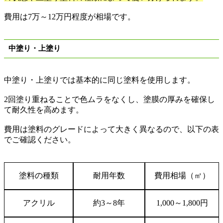
費用は
7
万
～
12
万円程度が相場です。
中塗り・上塗り
中塗り・上塗りでは基本的に同じ塗料を使用します。
2
回塗り重ねることで色ムラをなくし、塗膜の厚みを確保し
て耐久性を高めます。
費用は塗料のグレードによって大きく異なるので、以下の表
でご確認ください。
塗料の種類
耐用年数
費用相場（㎡）
アクリル
約
3
～
8
年
1,000
～
1,800
円