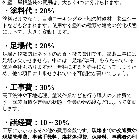
外壁・屋根塗装の費用は、大きく
4
つに分けられます。
・塗料代：20%
塗料だけでなく、目地コーキングや下地の補修材、養生シー
トなども含まれます。使用する塗料の種類や建物の劣化状態
によって、大きく変動します。
・足場代：20%
足場と飛散防止ネットの設置・撤去費用です。
塗装工事には
足場が欠かせません。中には「足場代
0
円」をうたっている
塗装会社もありますが、無料にすると赤字になってしまうた
め、他の項目に上乗せされている可能性が高いでしょう。
・工事費：30%
高圧洗浄や下地処理、塗装作業などを行う職人の人件費で
す。塗装面積や建物の状態、作業の難易度などによって変動
します。
・諸経費：10～30%
工事にかかわるその他の費用全般です。
現場までの交通費や
現場管理費、事務手数料、廃材処理費、保険料、事業者の利