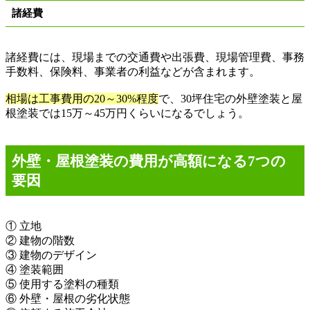
諸経費
諸経費には、現場までの交通費や出張費、現場管理費、事務
手数料、保険料、事業者の利益などが含まれます。
相場は工事費用の
20～30%
程度
で、
30
坪住宅の外壁塗装と屋
根塗装では
15
万
～
45
万円くらいになるでしょう。
外壁・屋根塗装の費用が高額になる
7
つの
要因
①
立地
②
建物の階数
③
建物のデザイン
④
塗装範囲
⑤
使用する塗料の種類
⑥
外壁・屋根の劣化状態