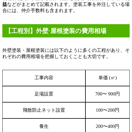
益
などがまとめて記載されます。塗装工事を外注している場
合には、仲介手数料も含まれます。
【工程別】外壁·屋根塗装の費用相場
外壁塗装・屋根塗装には以下のように多くの工程があり、そ
れぞれの費用相場を把握しておくことも大切です。
工事内容
単価
(
㎡
)
足場設置
700
〜
900
円
飛散防止ネット設置
100
〜
200
円
養生
200
〜
400
円