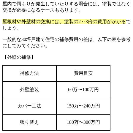
屋内で雨もりが発生していたりする場合には、塗装ではなく
交換が必要になるケースもあります。
屋根材や外壁材の交換には、塗装の2～3
倍の費用がかかる
で
しょう。
一般的な
30
坪戸建て住宅の補修費用の差は、以下の表を参考
にしてみてください。
【外壁の補修】
補修方法
費用目安
外壁塗装
60
万
〜
100
万円
カバー工法
150
万
〜
240
万円
張り替え
180
万
〜
300
万円