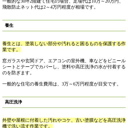
一般的な
30
坪
2
階建て住宅の場合、足場代は
10
万
～
20
万円、
飛散防止ネット代は
2
～
4
万円程度が相場です。
養生
養生とは、塗装しない部分や汚れると困るものを保護する作
業です。
窓ガラスや玄関ドア、エアコンの室外機、車などをビニール
シートとテープでカバーし、塗料や高圧洗浄の水が付着する
のを防ぎます。
一般的な住宅の養生費用は、
3
万
～
6
万円程度が目安です。
高圧洗浄
外壁や屋根に付着した汚れやコケ、古い塗膜などを高圧洗浄
機で洗い流す作業です。