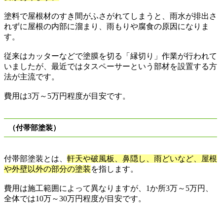
塗料で屋根材のすき間がふさがれてしまうと、雨水が排出さ
れずに屋根の内部に溜まり、雨もりや腐食の原因になりま
す。
従来はカッターなどで塗膜を切る「縁切り」作業が行われて
いましたが、最近ではタスペーサーという部材を設置する方
法が主流です。
費用は
3
万
～
5
万円程度が目安です。
（付帯部塗装）
付帯部塗装とは、
軒天や破風板、鼻隠し、雨どいなど、屋根
や外壁以外の部分の塗装
を指します。
費用は施工範囲によって異なりますが、
1
か所
3
万
～
5
万円、
全体では
10
万
～
30
万円程度が目安です。