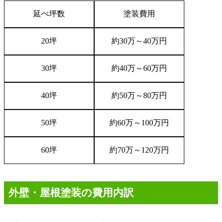
延べ坪数
塗装費用
20
坪
約
30
万～
40
万円
30
坪
約
40
万～
60
万円
40
坪
約
50
万～
80
万円
50
坪
約
60
万～
100
万円
60
坪
約
70
万～
120
万円
外壁・屋根塗装の費用内訳