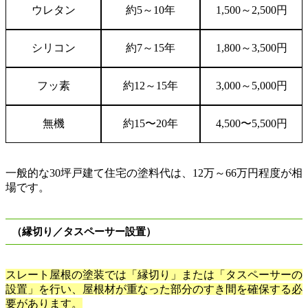
ウレタン
約
5
～
10
年
1,500
～
2,500
円
シリコン
約
7
～
15
年
1,800
～
3,500
円
フッ素
約
12
～
15
年
3,000
～
5,000
円
無機
約
15
〜
20
年
4,500
〜
5,500
円
一般的な
30
坪戸建て住宅の塗料代は、
12
万
～
66
万円程度が相
場です。
（縁切り／タスペーサー設置）
スレート屋根の塗装では「縁切り」または「タスペーサーの
設置」を行い、屋根材が重なった部分のすき間を確保する必
要があります。