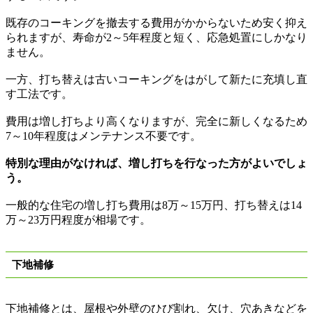
既存のコーキングを撤去する費用がかからないため安く抑え
られますが、寿命が
2
～
5
年程度と短く、応急処置にしかなり
ません。
一方、打ち替えは古いコーキングをはがして新たに充填し直
す工法です。
費用は増し打ちより高くなりますが、完全に新しくなるため
7
～
10
年程度はメンテナンス不要です。
特別な理由がなければ、増し打ちを行なった方がよいでしょ
う。
一般的な住宅の増し打ち費用は
8
万
～
15
万円、打ち替えは
14
万
～
23
万円程度が相場です。
下地補修
下地補修とは、屋根や外壁のひび割れ、欠け、穴あきなどを