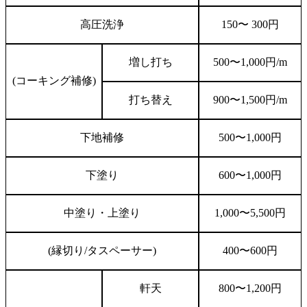
高圧洗浄
150
〜
300
円
増し打ち
500
〜
1,000
円
/m
(
コーキング補修
)
打ち替え
900
〜
1,500
円
/m
下地補修
500
〜
1,000
円
下塗り
600
〜
1,000
円
中塗り・上塗り
1,000
〜
5,500
円
(
縁切り
/
タスペーサー
)
400
〜
600
円
軒天
800
〜
1,200
円