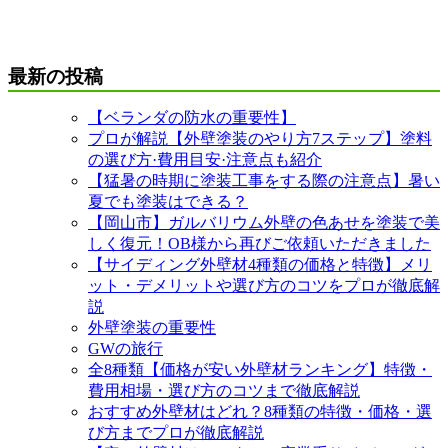
最新の投稿
【ベランダの防水の重要性】
プロが解説【外壁塗装のやり方7ステップ】塗料
の選び方·費用目安·注意点も紹介
【猛暑の時期に塗装工事をする際の注意点】暑い
夏でも塗装はできる？
【岡山市】ガルバリウム外壁の色あせを塗装で美
しく復元！OB様から再びご依頼いただきました
【サイディング外壁材4種類の価格と特徴】メリ
ット・デメリットや選び方のコツをプロが徹底解
説
外壁塗装の重要性
GWの旅行
全8種類【価格が安い外壁材ランキング】特徴・
費用相場・選び方のコツまで徹底解説
おすすめ外壁材はどれ？8種類の特徴・価格・選
び方までプロが徹底解説