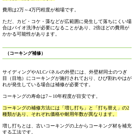
費用は
2
万
～
4
万円程度が相場です。
ただ、カビ・コケ・藻などが広範囲に発生して落ちにくい場
合はバイオ洗浄が必要になることがあり、
2
倍ほどの費用が
かかる可能性があります。
（コーキング補修）
サイディングや
ALC
パネルの外壁には、外壁材同士のつぎ
目（目地）にコーキングが施行されており、ひび割れやはが
れが発生している場合は補修が必要です。
コーキングの寿命は
7
～
10
年程度が目安です。
コーキングの補修方法には「増し打ち」と「打ち替え」の2
種類があり、それぞれ価格や耐用年数が異なります。
増し打ちとは、古いコーキングの上からコーキング材を補充
する工法です。