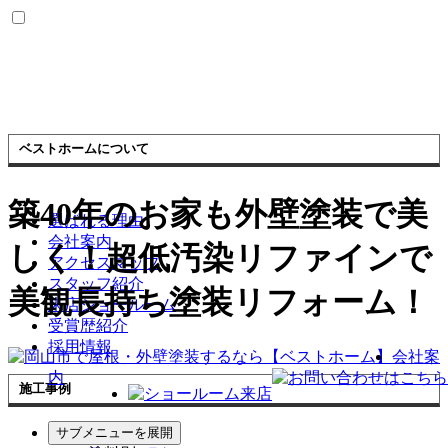
ベストホームについて
築40年のお家も外壁塗装で美
選ばれる理由
会社案内
しく！超低汚染リファインで
アクセスマップ
スタッフ紹介
美観長持ち塗装リフォーム！
来店ショールーム
受賞歴紹介
採用情報
会社案
内
施工事例
施工事例一覧
サブメニューを展開