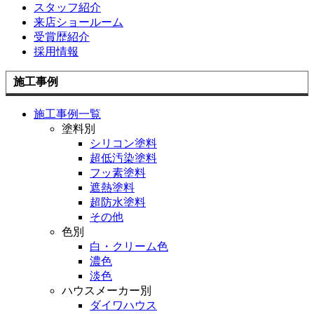
スタッフ紹介
来店ショールーム
受賞歴紹介
採用情報
施工事例
施工事例一覧
塗料別
シリコン塗料
超低汚染塗料
フッ素塗料
遮熱塗料
超防水塗料
その他
色別
白・クリーム色
濃色
淡色
ハウスメーカー別
ダイワハウス