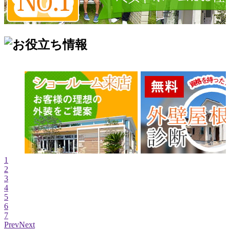
1
2
3
4
5
6
7
Prev
Next