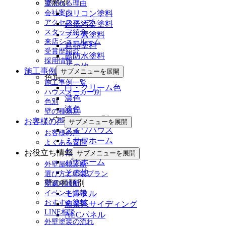
塗料別
選ばれる理由
シリコン塗料
会社案内
アクセスマップ
超低汚染塗料
スタッフ紹介
フッ素塗料
来店ショールーム
遮熱塗料
受賞歴紹介
超防水塗料
採用情報
その他
施工事例
サブメニューを展開
色別
施工事例一覧
白・クリーム色
ハウスメーカー別
濃色
色別
淡色
壁の種類別
ハウスメーカー別
お客様の声
サブメニューを展開
ダイワハウス
お客様の声
ミサワホーム
よくある質問
セキスイハウス
お役立ち情報
サブメニューを展開
パナホーム
外壁屋根診断
その他
選び方と塗装プラン
壁の種類別
雨漏り診断
モルタル
イベント情報
おすすめ塗料
窯業系サイディング
LINE相談
ALCパネル
外壁塗装の流れ