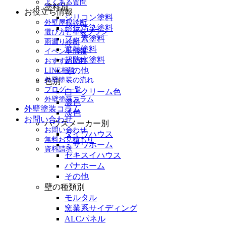
よくある質問
塗料別
お役立ち情報
シリコン塗料
外壁屋根診断
超低汚染塗料
選び方と塗装プラン
フッ素塗料
雨漏り診断
遮熱塗料
イベント情報
超防水塗料
おすすめ塗料
その他
LINE相談
外壁塗装の流れ
色別
ブログ 一覧
白・クリーム色
外壁塗装コラム
濃色
外壁塗装コラム
淡色
お問い合わせ
ハウスメーカー別
お問い合わせ
ダイワハウス
無料お見積もり
ミサワホーム
資料請求
セキスイハウス
パナホーム
その他
壁の種類別
モルタル
窯業系サイディング
ALCパネル