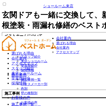
ショールーム来店
玄関ドアも一緒に交換して、
根塗装・雨漏れ修繕のベスト
ベストホームについて
会社案内
選ばれる理由
会社案内
アクセスマップ
選ばれる理由
スタッフ紹介
会社案内
来店ショールーム
アクセスマップ
受賞歴紹介
スタッフ紹介
採用情報
来店ショールーム
施工事例
受賞歴紹介
施工事例一覧
採用情報
ハウスメーカー別
色別
壁の種類別
施工事例
お客様の声
お客様の声
施工事例一覧