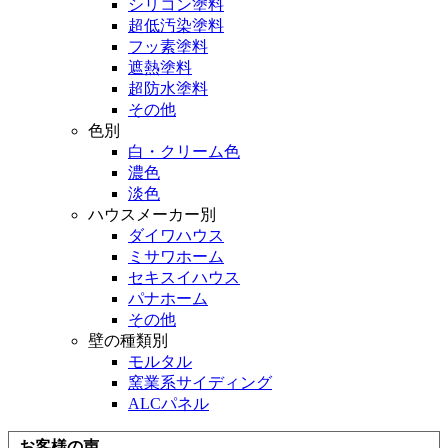
シリコン塗料
超低汚染塗料
フッ素塗料
遮熱塗料
超防水塗料
その他
色別
白・クリーム色
濃色
淡色
ハウスメーカー別
ダイワハウス
ミサワホーム
セキスイハウス
パナホーム
その他
壁の種類別
モルタル
窯業系サイディング
ALCパネル
お客様の声