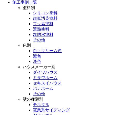
施工事例一覧
塗料別
シリコン塗料
超低汚染塗料
フッ素塗料
遮熱塗料
超防水塗料
その他
色別
白・クリーム色
濃色
淡色
ハウスメーカー別
ダイワハウス
ミサワホーム
セキスイハウス
パナホーム
その他
壁の種類別
モルタル
窯業系サイディング